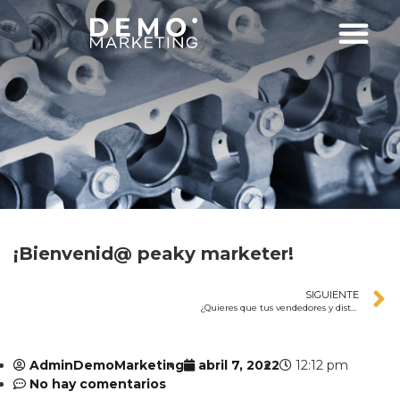
¡Bienvenid@ peaky marketer!
SIGUIENTE
¿Quieres que tus vendedores y distribuidores vendan más, pero no sabes como lograrlo?
AdminDemoMarketing
abril 7, 2022
12:12 pm
No hay comentarios