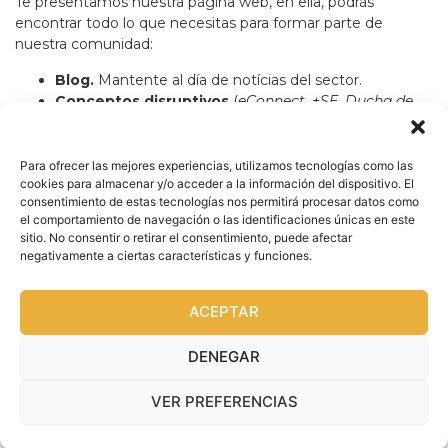
Te presentamos nuestra página web, en ella, podrás
encontrar todo lo que necesitas para formar parte de
nuestra comunidad:
Blog.
Mantente al día de notícias del sector.
Conceptos disruptivos
(
eConnect, +SE, Ducha de
venta e IMR
, K2B en lugar de B2B). No te pierdas
las
tools
que cambiarán las pymes para siempre.
Libros
. ¿Quieres saber más? Amplia tus
Para ofrecer las mejores experiencias, utilizamos tecnologías como las
cookies para almacenar y/o acceder a la información del dispositivo. El
conocimientos adquiriendo un ejemplar de uno de
consentimiento de estas tecnologías nos permitirá procesar datos como
nuestros libros especializados.
el comportamiento de navegación o las identificaciones únicas en este
Comunidad
. Dedica 15 minutos semanales a
sitio. No consentir o retirar el consentimiento, puede afectar
escuchar nuestro podcast con reflexiones, entrevistas
negativamente a ciertas características y funciones.
y noticias de la mano de expertos del ecosistema.
Una vez presentado nuestro pequeño universo solo nos
queda darte las gracias por visitarnos e invitarte a suscribirte
ACEPTAR
a nuestra newsletter para no perder detalle.
DENEGAR
¿Te unes a nosotros?
VER PREFERENCIAS
Deja una respuesta