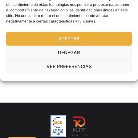
consentimiento de estas tecnologías nos permitirá procesar datos como
el comportamiento de navegación o las identificaciones únicas en este
sitio. No consentir o retirar el consentimiento, puede afectar
negativamente a ciertas características y funciones.
¿Quieres que tus vendedores y distribuidores vendan
más, pero no sabes como lograrlo?
ACEPTAR
Muchas veces damos la culpa de resultados insuficientes a
DENEGAR
los vendedores y a los distribuidores porque no ponen
interés, porque no saben, porque se dedican
VER PREFERENCIAS
Leer más »